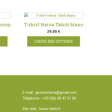
arron
T-shirt Heiva Tahiti blanc
29,00
€
R
CHOIX DES OPTIONS
Ce
produit
a
plusieurs
variations.
Les
options
peuvent
E-mail :
gestionheiva@gmail.com
être
Téléphone :
+33 (0)6 08 47 31 06
choisies
sur
Site web :
heiva-tahiti.fr
la