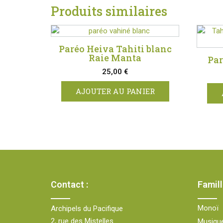
Produits similaires
Paréo Heiva Tahiti blanc
Raie Manta
Par
25,00
€
AJOUTER AU PANIER
Contact :
Famill
Monoï
Archipels du Pacifique
2, rue des Mistelles
Musiqu