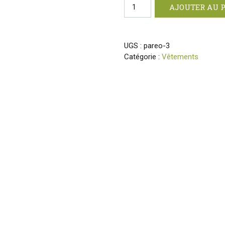
quantité
AJOUTER AU 
de
Paréo
Heiva
UGS :
pareo-3
Tahiti
Catégorie :
Vêtements
à
fleurs