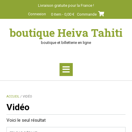
Skip
Livraison gratuite pour la France !
to
Connexion
0 item - 0,00 €
Commande
content
boutique Heiva Tahiti
boutique et billetterie en ligne
ACCUEIL
/ VIDÉO
Vidéo
Voici le seul résultat